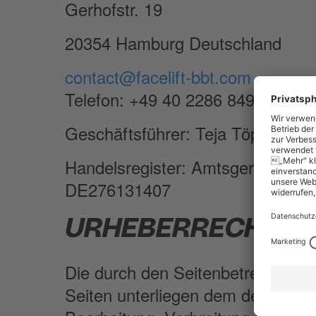
Gerhofstr. 19
20354 Hamburg Deutschland
contact@facelift-bbt.com
Telefon: +49 40 2286 849 0
Geschäftsführer:
Teja Töpfer
Handelsregister: Amtsgericht Ha
DE276131407
URHEBERRECHT
Die durch den Seitenbetreiber erst
Seiten unterliegen dem deutschen 