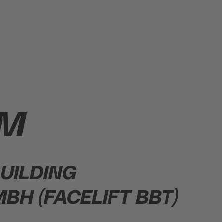
UM
UILDING
BH (FACELIFT BBT)