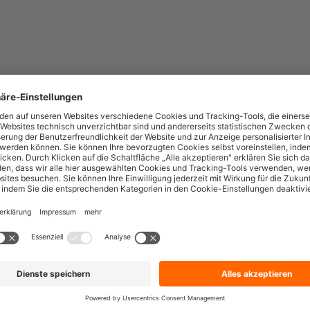
mburg, HRB 117436, USt-IdNr:
ellten Inhalte und Texte auf diesen
Urheberrecht. Die Vervielfältigung,