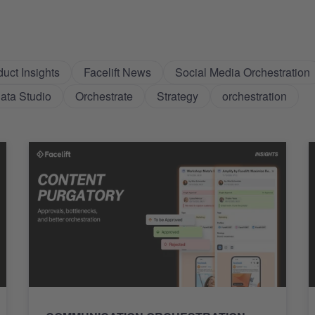
uct Insights
Facelift News
Social Media Orchestration
Data Studio
Orchestrate
Strategy
orchestration