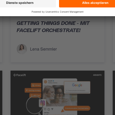
COMMUNICATION ORCHESTRATION
GETTING THINGS DONE - MIT
FACELIFT ORCHESTRATE!
Lena Semmler