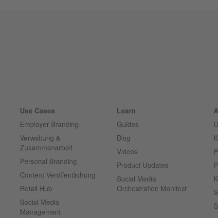
Use Cases
Learn
A
Employer Branding
Guides
U
Verwaltung &
Blog
K
Zusammenarbeit
Videos
P
Personal Branding
Product Updates
P
Content Veröffentlichung
Social Media
K
Retail Hub
Orchestration Manifest
S
Social Media
S
Management