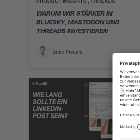
PRODUCT INSIGHTS
THREADS
WARUM WIR STÄRKER IN
BLUESKY, MASTODON UND
THREADS INVESTIEREN
Brian Powers