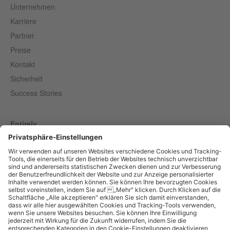
Unternehmen
Karriere
Partner
Preise
Kontakt
Sicherheit
Success Stories
Entirely
censhare
ELAINE
MARMIND
quintly