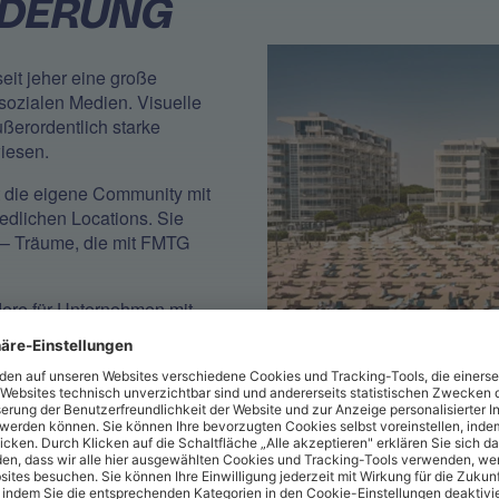
RDERUNG
eit jeher eine große
 sozialen Medien. Visuelle
ßerordentlich starke
iesen.
t die eigene Community mit
edlichen Locations. Sie
 – Träume, die mit FMTG
ere für Unternehmen mit
ichen Sprachen und Ländern
zeitintensiv sein. Auch FMTG,
n Zielmärkte, 2 Kanäle für
zugehörigen Restaurants
ung konfrontiert.
 2019 an facelift, um ihre
zu skalieren.