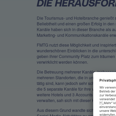
DIE HERAUSFO
Die Tourismus- und Hotelbranche genießt s
Beliebtheit und einen großen Erfolg in den
Kanäle haben sich in dieser Branche als au
Marketing- und Kommunikationskanäle erw
FMTG nutzt diese Möglichkeit und inspirier
wunderschönen Einblicken in die unterschi
geben ihrer Community Platz zum träumen
verwirklicht werden können.
Die Betreuung mehrerer Kanäle, insbesond
mehreren Standorten, die in unterschiedl
tätig sind, kann jedoch sehr schwierig und 
die 5 separate Kanäle für ihre verschiedene
weitere Hotels und 3 Accounts für ihre da
verwalten, sah sich mit dieser Herausforder
Aus diesem Grund wandte sich FMTG im Jahr
Social-Media-Aktivitäten zu optimieren und 