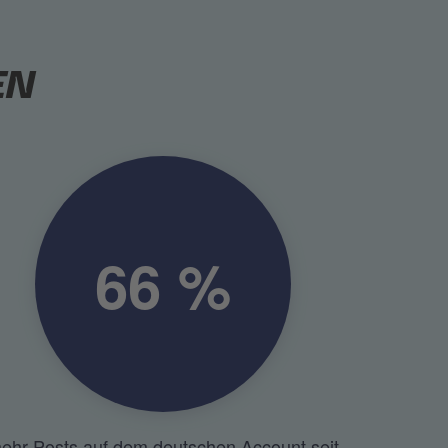
EN
66 %
ehr Posts auf dem deutschen Account seit