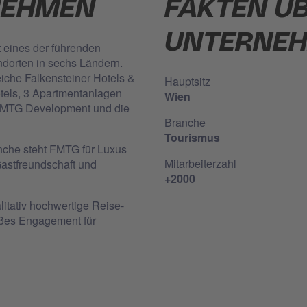
NEHMEN
FAKTEN Ü
UNTERNE
t eines der führenden
ndorten in sechs Ländern.
iche Falkensteiner Hotels &
Hauptsitz
otels, 3 Apartmentanlagen
Wien
FMTG Development und die
Branche
Tourismus
nche steht FMTG für Luxus
Mitarbeiterzahl
astfreundschaft und
+2000
litativ hochwertige Reise-
roßes Engagement für