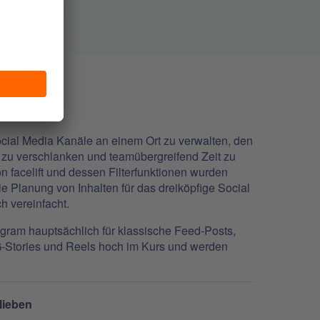
G
ocial Media Kanäle an einem Ort zu verwalten, den
 zu verschlanken und teamübergreifend Zeit zu
n facelift und dessen Filterfunktionen wurden
Planung von Inhalten für das dreiköpfige Social
 vereinfacht.
gram hauptsächlich für klassische Feed-Posts,
IG-Stories und Reels hoch im Kurs und werden
lieben