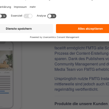
DIE LÖSUN
facelift ermöglicht FMTG alle S
Prozess der Content-Erstellung
sparen. Dank des Publishers vo
Community Management und die 
Media Team von FMTG erheblich
Ursprünglich nutzte FMTG Insta
mittlerweile sind jedoch auch 
regelmäßig veröffentlicht.
Produkte die unsere Kunden 