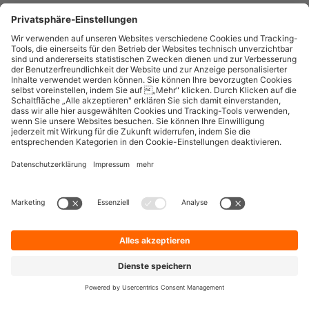
Entirely
censhare
ELAINE
MARMIND
quintly
Deutsch
© 2026
Facelift brand building technologies GmbH
Impressum
Datenschutzerklärung