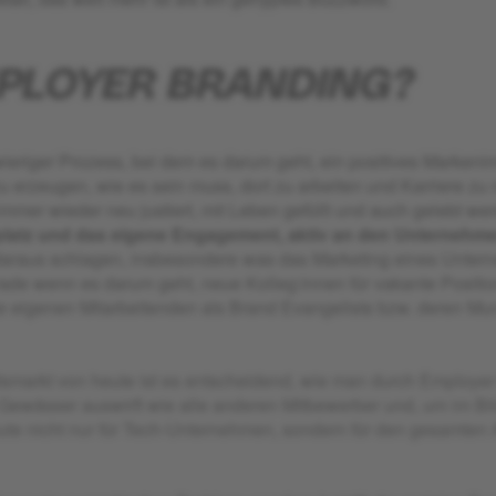
MPLOYER BRANDING?
wieriger Prozess, bei dem es darum geht, ein positives Markeni
u erzeugen, wie es sein muss, dort zu arbeiten und Karriere zu
immer wieder neu justiert, mit Leben gefüllt und auch gelebt w
splatz und das eigene Engagement, aktiv an den Unternehmen
 daraus schlagen, insbesondere was das Marketing eines Unter
Gerade wenn es darum geht, neue Kolleg:innen für vakante Positi
die eigenen Mitarbeitenden als Brand Evangelists bzw. deren
smarkt von heute ist es entscheidend, wie man durch Employe
 Gewässer auswirft wie alle anderen Mitbewerber und, um im Bi
ute nicht nur für Tech-Unternehmen, sondern für den gesamten 