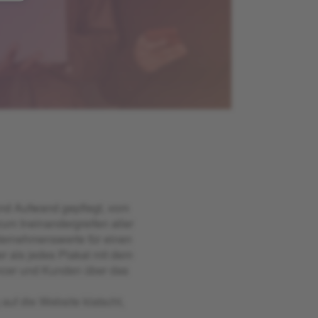
und Aufwand gepflegt, vom
zum Ineinandergreifen aller
nternehmenswerte für einen
r als jedes Plakat mit dem
uencer und Kunden über das
uf die Website klatscht,