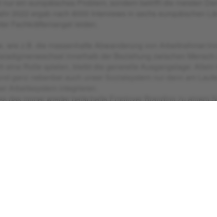
t nur ein europäisches Problem, sondern betrifft die meisten De
hr 2022 ergab nach 8000 Interviews in sechs europäischen L
ter Fachkräftemangel leiden.
, wie z.B. die massenhafte Abwanderung von Arbeitnehmer:in
aradigmenwechsel innerhalb der Beziehung zwischen Mensch u
 eine Rolle spielen, bleibt die generelle Ausgangslage: Allein
nd ganz nebenbei auch unser Sozialsystem nur dann am Laufen 
er Arbeitssystem integrieren.
ass das immer wieder belächelte Employer Branding zu einem Sc
r Wasser zu halten - gerade in einer Konkurrenzsituation, die 
EMPLOYER BRANDING FUNKTIONIERT
er Studie von
LinkedIn
über mittelständischen Unt