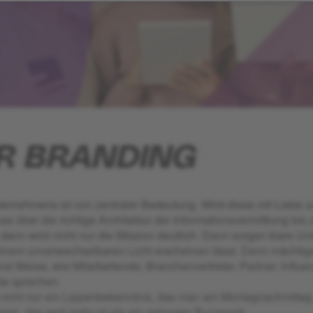
R BRANDING
ernehmens ist von zentraler Bedeutung. Wird diese mit Liebe 
 über die richtige Architektur der Informationsvermittlung bis 
 dann wird nicht nur die Mission deutlich. Dann sorgen klare U
 einem unverwechselbaren Licht erscheinen lässt. Denn mächtige
und Weise, wie Mitarbeitende, Branchenvertreter, Partner, Infl
te sprechen.
nicht nur ein Lippenbekenntnis, das man am Montagnachmittag a
tail, das weit mehr ist als ein gehyptes Buzzword.