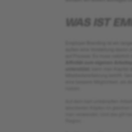
WAS IST E
Employer Branding ist ein lang
außen eine Vorstellung davon z
auf Prozess: Es muss natürlich 
Affinität zum eigenen Arbeit
unterstützt
, kann man Kapital
Mitarbeitererfahrung betrifft. 
eine bessere Möglichkeit, als 
nutzen.
Auf dem hart umkämpften Arbeit
talentierten Köpfen im gleichen
man verwendet. Und das gilt he
Region.