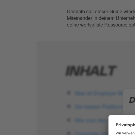
Deshalb soll dieser Guide wied
Miteinander in deinem Unterne
deine wertvollste Ressource opt
INHALT
Was ist Employer Brandi
D
Die besten Plattformen 
Gi
Wie man den Erfolg von 
Vo
Corporate Influencers