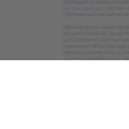
Der Mangel an Talenten ist nich
der ManpowerGroup
aus dem Ja
75 Prozent der Unternehmen un
Während diverse andere Gründe
die Covid-Pandemie oder der P
von Überstunden, durchaus auch
bestehenden Wirtschaftsmotor u
400.000 Ausländer:innen in uns
Das führt unweigerlich dazu, d
darum geht, ein Unternehmen übe
verschärfen wird.
Laut ein