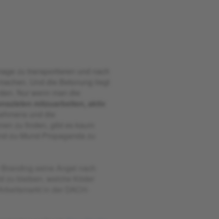
mage zu transportieren und nach
 machen. Und die Betonung liegt
erden. Nur wenn man die
szielen mitzuarbeiten, aktiv
nehmens und die
onen zu finden, gibt es kaum
 Mund-zu-Mund-Propaganda zu
r Branding seine Angel nach
ld zu bleiben, welche Köder
Arbeitsmarkt in der DACH-