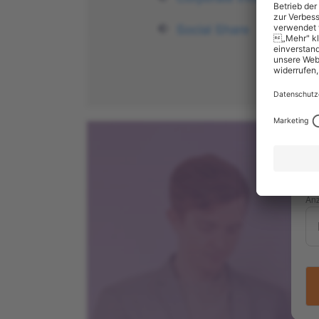
Social Share
Bus
Jo
Anz