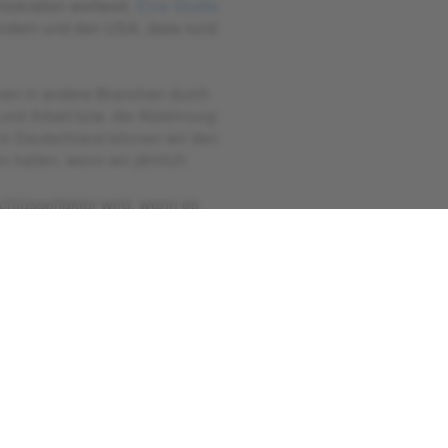
mokratien weltweit.
Eine Studie
ändern und den USA, dass rund
nen in andere Branchen durch
nd Arbeit bzw. die Ablehnung
 in Deutschland können wir den
halten, wenn wir jährlich
hlüsselfaktor wird, wenn es
sich in Zukunft eher noch
ernehmen
: