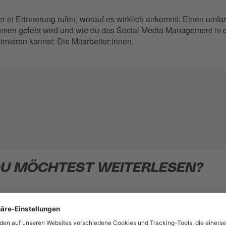
er in Erinnerung rufen, worauf es wirklich ankommt: Einen umf
hmen gelebt wird und wie du das Social Media Management i
imieren kannst: Die Mitarbeiter:innen.
ng
U MÖCHTEST WEITERLESEN?
für Employer Branding
b Deine Daten ein, um den vollständigen Artikel lesen zu könn
Employer Branding auf Social Media messen kann
rname
*
Nachname
*