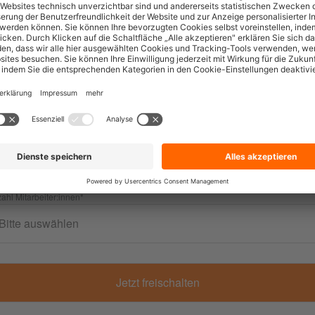
iness Email
*
bbezeichnung
*
ahl Mitarbeiter:innen
*