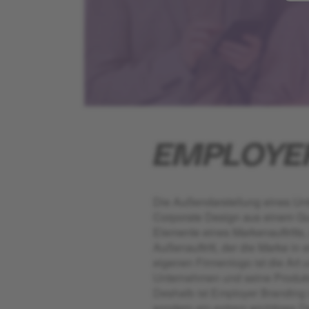
EMPLOYE
Die Außendarstellung eines Unt
Corporate Design aus einem Guss
Elemente eines Markenauftritts,
Außenauftritt, der die Marke in
eigenen Firmenlogo ist die Art 
Unternehmen und seine Produk
Deshalb ist Employer Branding 
sondern ein extrem wichtiges De