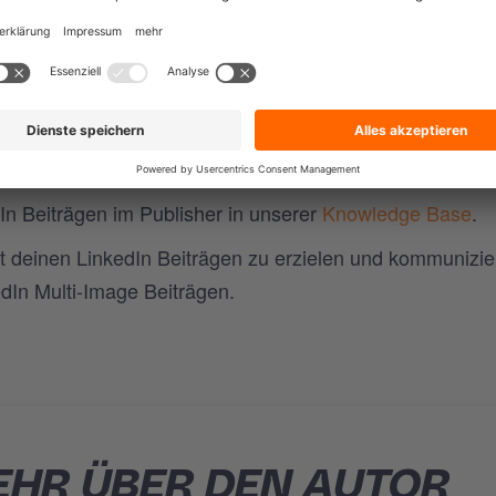
 Beitrages veröffentlichen?
len. Die Limits für Bilder für LinkedIn Beiträge bleiben 
hier.
In Beiträgen im Publisher in unserer
Knowledge Base
.
 deinen LinkedIn Beiträgen zu erzielen und kommunizie
edIn Multi-Image Beiträgen.
HR ÜBER DEN AUTOR