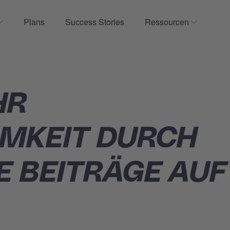
Plans
Success Stories
Ressourcen
Show submenu for Produkt
Show sub
HR
MKEIT DURCH
E BEITRÄGE AUF