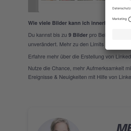
Wie viele Bilder kann ich innerhalb eines
Du kannst bis zu
pro Beitrag auswäh
9 Bilder
unverändert. Mehr zu den Limits findest du
Erfahre mehr über die Erstellung von Linked
Nutze die Chance, mehr Aufmerksamkeit mit
Ereignisse & Neuigkeiten mit Hilfe von Link
ME