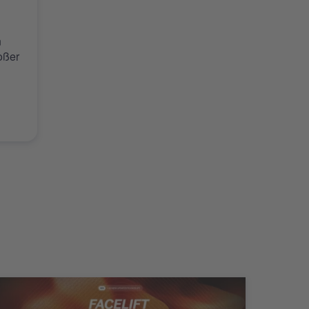
n
oßer