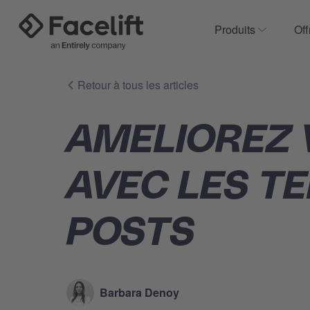
Produits
Off
Show subm
Retour à tous les articles
AMELIOREZ 
AVEC LES T
POSTS
Barbara Denoy