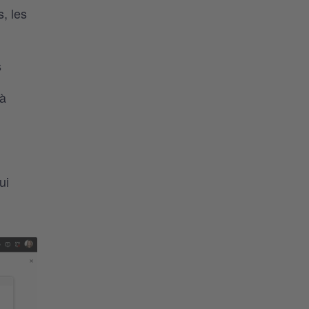
, les
s
 à
ui