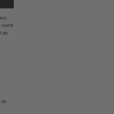
aux,
 clarté
t de
s de