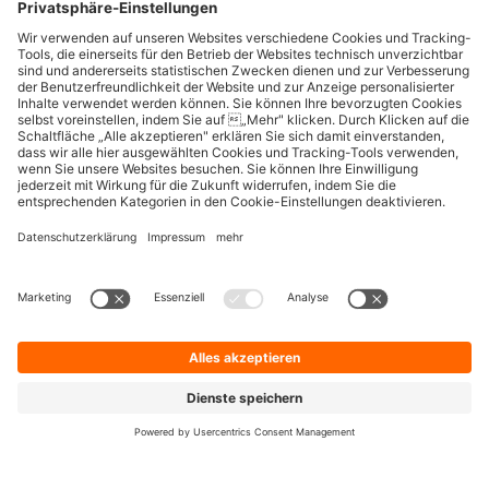
Entirely
censhare
ELAINE
MARMIND
quintly
Deutsch
© 2026
Facelift brand building technologies GmbH
Impressum
Datenschutzerklärung