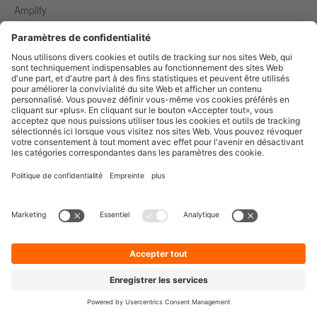
Amplify
Inspire
Intégrations
LinkedIn
Instagram
TikTok
YouTube
Google Business
WhatsApp Business
Canva
Threads
Cas d'usage
Marque Employeur
Gouvernance & Collaboration