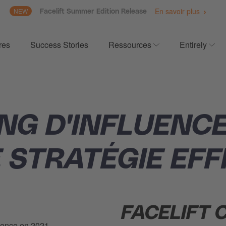
En savoir plus
NEW
Facelift Summer Edition Release
res
Success Stories
Ressources
Entirely
enu for Produits
Show submenu for 
Sho
ING D'INFLUENC
 STRATÉGIE EFF
FACELIFT 
luence en 2021