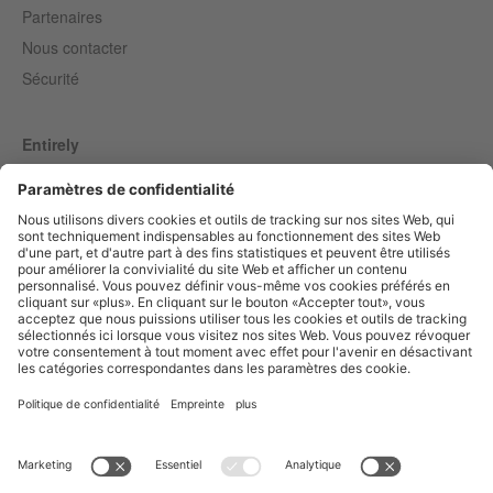
Partenaires
Nous contacter
Sécurité
Entirely
Censhare
Artegic
Marmind
Quintly
Français