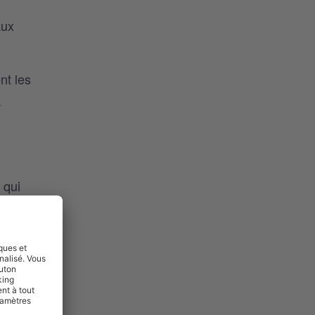
aux
nt les
.
 qui
 sans