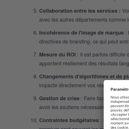
Vo
Collaboration entre les services :
avec les autres départements comme les 
: 
Incohérence de l'image de marque
directives de branding, ce qui peut entr
: Il est parfois diffici
Mesure du ROI
apportent réellement des résultats tang
Changements d'algorithmes et de p
impacte directement vos résultats et v
: Faire face à des cr
Gestion de crise
avoir les soutiens nécessaires peut s'avé
: Les budgets
Contraintes budgétaires
premium sont souvent les premiers à êt