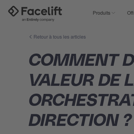
Produits
Off
Show subm
Retour à tous les articles
COMMENT D
VALEUR DE 
ORCHESTRAT
DIRECTION ?