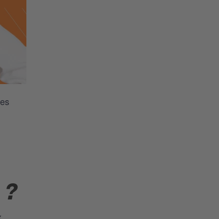
des
 ?
x