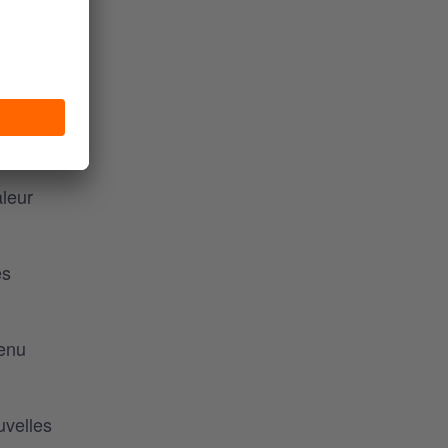
ndre
t votre
aleur
es
tenu
uvelles