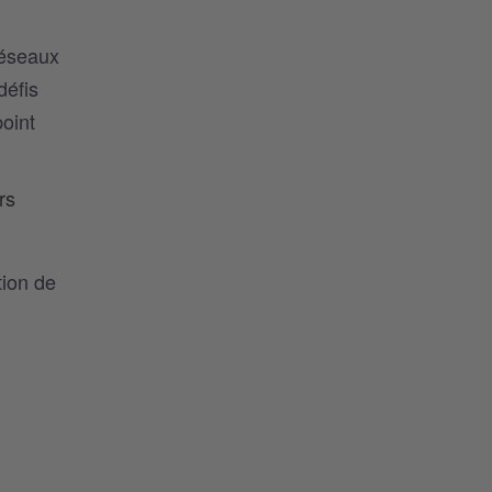
réseaux
défis
point
rs
tion de