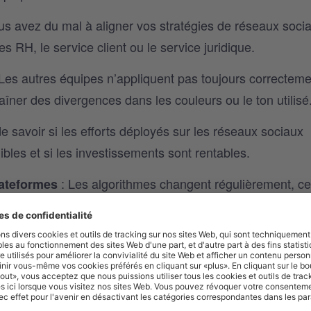
us avez du mal à aligner vos stratégies de réseaux soci
RH, le service client ou le service juridique.
Les autres équipes n’appliquent pas toujours correcteme
aîner des divergences dans les couleurs ou le ton utilisé
le de savoir si les efforts déployés sur les réseaux sociaux
ibles et si les investissements sont rentables.
: Les algorithmes changent régulièrement, ce
lateformes
ous oblige à adapter constamment vos stratégies.
ises ou à des incidents de communication en temps réel
rer très difficile.
 alloués aux médias payants, à la publicité et aux outils
re réduits.