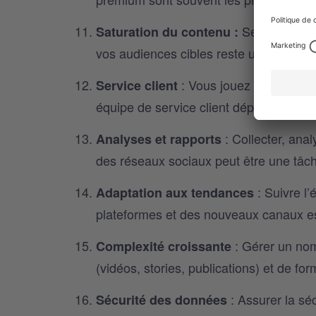
Se démarquer
Saturation du contenu :
vos audiences cibles reste un défi cons
: Vous jouez un rôle esse
Service client
équipe de service client dépend de vot
: Collecter, ana
Analyses et rapports
des réseaux sociaux peut être une tâ
: Suivre l’
Adaptation aux tendances
plateformes et des nouveaux canaux est
: Gérer un nom
Complexité croissante
(vidéos, stories, publications) et de f
: Assurer la séc
Sécurité des données