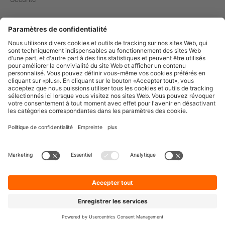
Entirely
Censhare
Artegic
Marmind
Quintly
Français
© 2026
Facelift brand building technologies GmbH
Mentions légales
Politique de confidentialité