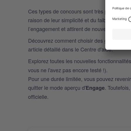
Ces types de concours sont très populaire
raison de leur simplicité et du faible effort
l’engagement et attirent de nouveaux abonnés
Découvrez comment choisir des gagnants aléat
article détaillé dans le Centre d'aide.
Explorez toutes les nouvelles fonctionnalités
vous ne l'avez pas encore testé !).
Pour une durée limitée, vous pouvez revenir
quitter le mode aperçu d'
. Toutefois
Engage
officielle.