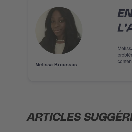
EN
L'
Meliss
problé
contenu
Melissa Broussas
ARTICLES SUGGÉR