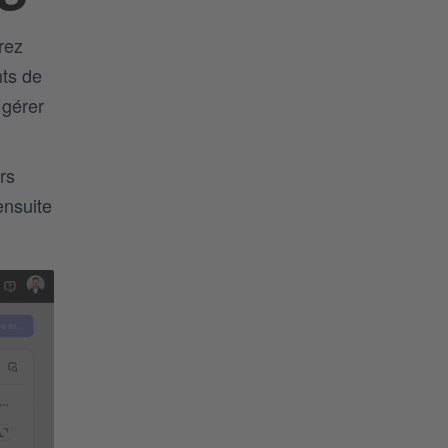
rez
nts de
 gérer
rs
ensuite