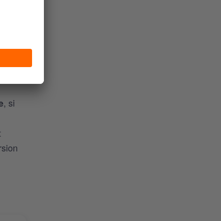
ook en
re
, si
e
t
rsion