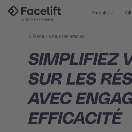
Produits
Off
Show subm
Retour à tous les articles
SIMPLIFIEZ
SUR LES RÉ
AVEC ENGAG
EFFICACITÉ