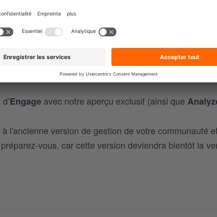
s sur des plateformes comme Instagram,
TikTok
et Faceb
 requis pour participer. Ils augmentent considérablement
 vers votre profil.
oires et les taguer pour les féliciter en consultant not
 d’
avec notre aperçu exclusif (ainsi que
Engage
Analyz
 à l'ancienne version de gestion de votre communauté e
, préparez-vous, car cette version deviendra bientôt la ve